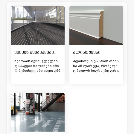
ვინილის დიზაინერული ფილა, კაუჩუკის იატაკი,
გადამუშავებული რეზინის იატაკი) რომელი ტიპის იატაკი
ერგება ყველაზე უკეთ თქვენს მოთხოვნებსა და
საჭირობებს, იხილეთ
სტატია
ელასტიურ საფარების
თითოეული ტიპის უპირატესობებზე და სხვადასხვა ტიპებს
შორის არსებულ ძირითად მსგავსება-განსხვავებებზე.
პლინთუსები
ჭუჭყის შემაკავებელი ხალიჩა
შენობის შესასვლელში
პლინთუსი ეს არის თამა
დასაგები ხალიჩები ხში
სა ან ლარტყა, რომელი
რ შემთხვევაში ისეთ უმნ
ც მთელს სიგრძეზე გასდ
იშვნელო დეტალად მოი
ევს კედელს იატაკის გა
აზრება, რომ მომხმარებ
დაკვეთასთან. დასამზა
ელთა უმრავლესობა მის
დებლად ძირითადად გა
შერჩევაზე დროს არ კა
მოიყენება ხე, MDF (საშუ
რგავს. ფიქრობენ, რომ
ალო სიმკვრივის მერქა
ყველა მსგავსი დანიშნუ
ნბოჭკო), HDF (მაღალი ს
ლების ხალიჩა ერთნაირ
იმკვრივის მერქანბოჭკ
ია. თუმცა რეალობა ამ მ
ო), იშვიათად პლასტმას
ოლოდინს ნაკლებად შე
ი, ქვა, რეზინი. პლინთუს
ესაბამება, პირველ რიგშ
ის ფუნქციად საკმაოდ ხ
ი, იმ ფაქტის გამო, რომ
ანგრძლივი დროის მანძ
უმნიშველოს ვერ ვუწოდ
ილზე მოიაზრებოდა მხ
ებთ ნივთს, რომელსაც
ოლოდ და მხოლოდ კე