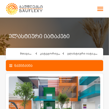
ელასტიური იატაკები
მთავარი
კატეგორიები
ელასტიური იატაკები
ნავიგაცია