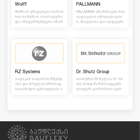
Wolff
PALLMANN
Wolff-ის უმაღლესი ხარის
PALLMANN აწარმოებს ხის
ხის სამუშაო აპარატურა
იატაკების ინსტალაციი
და ინსტურმენტები იწარ
ს, მოვლისა და აღდგენი
მოება სამხრეთ გერმანი
სათვის საჭირო პროდუქ
ში. იატაკის ს...
ციის სრულ სპექტრ...
RZ Systems
Dr. Shutz Group
იატაკის საფარის წმენდ
თითქმის 60 წელია Dr. Sh
ასა და მოვლას ხშირად
utz Group წარმოადგენს
სათანადო ყურადღება ა
ლიდერ კომპანიას ევრ
რ ეთმობა. არაპროფესი
ოპასა და მთელს მსოფ
ონალური მოვლის შედ...
ლიოში ყველა ტიპის...